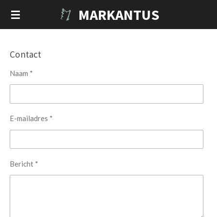
MARKANTUS
Ga
direct
naar
de
Contact
hoofdinhoud
Naam *
E-mailadres *
Bericht *