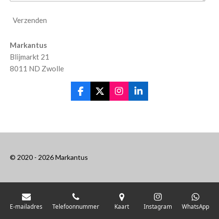
Verzenden
Markantus
Blijmarkt 21
8011 ND Zwolle
F
X
I
L
a
n
i
c
s
n
e
t
k
b
a
e
o
g
d
o
r
I
k
a
n
© 2020 - 2026 Markantus
m
E-mailadres
Telefoonnummer
Kaart
Instagram
WhatsApp